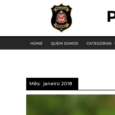
Pular
para
o
conteúdo
HOME
QUEM SOMOS
CATEGORIAS
Mês:
janeiro 2018