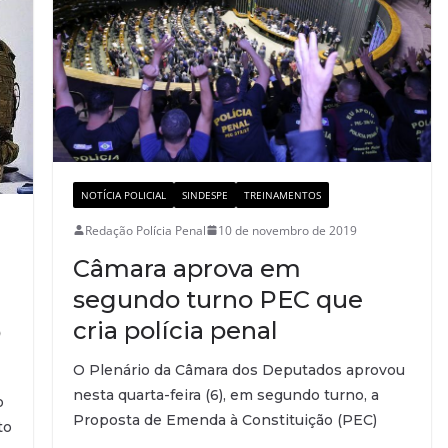
NOTÍCIA POLICIAL
SINDESPE
TREINAMENTOS
Redação Polícia Penal
10 de novembro de 2019
Câmara aprova em
segundo turno PEC que
cria polícia penal
o
O Plenário da Câmara dos Deputados aprovou
nesta quarta-feira (6), em segundo turno, a
o
Proposta de Emenda à Constituição (PEC)
to