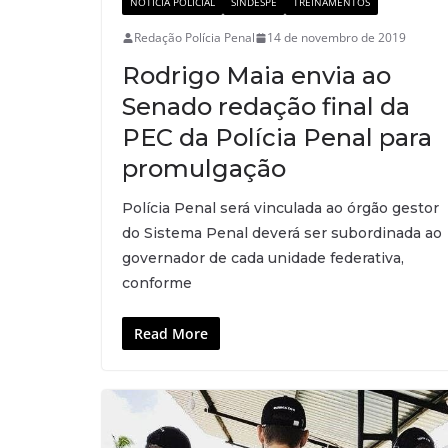
NOTÍCIA POLICIAL
SINDESPE
TREINAMENTOS
Redação Polícia Penal
14 de novembro de 2019
Rodrigo Maia envia ao
Senado redação final da
PEC da Polícia Penal para
promulgação
Polícia Penal será vinculada ao órgão gestor
do Sistema Penal deverá ser subordinada ao
governador de cada unidade federativa,
conforme
Read More