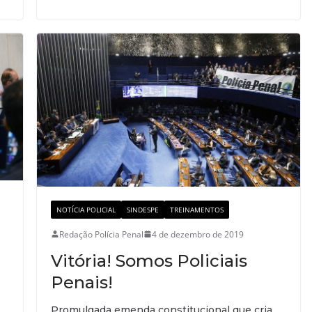
NOTÍCIA POLICIAL
SINDESPE
TREINAMENTOS
Redação Polícia Penal
4 de dezembro de 2019
Vitória! Somos Policiais
Penais!
Promulgada emenda constitucional que cria