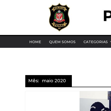
Pular
para
o
conteúdo
HOME
QUEM SOMOS
CATEGORIAS
Mês:
maio 2020