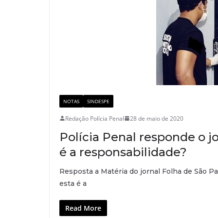
NOTAS
SINDESPE
Redação Polícia Penal
28 de maio de 2020
Polícia Penal responde o j
é a responsabilidade?
Resposta a Matéria do jornal Folha de São P
esta é a
Read More