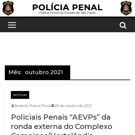
Pular
para
o
conteúdo
Mês:
outubro 2021
NOTÍCIAS
Redação Polícia Penal
26 de outubro de 2021
Policiais Penais “AEVPs” da
ronda externa do Complexo