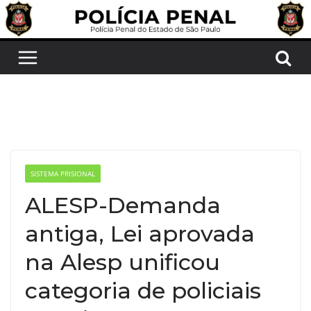
Pular
para
o
conteúdo
SISTEMA PRISIONAL
ALESP-Demanda
antiga, Lei aprovada
na Alesp unificou
categoria de policiais