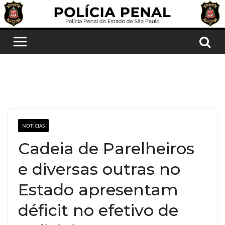
Pular
para
o
conteúdo
NOTÍCIAS
Cadeia de Parelheiros
e diversas outras no
Estado apresentam
déficit no efetivo de