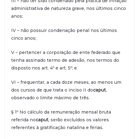
III – não ter sido condenado pela prática de infração
administrativa de natureza grave, nos últimos cinco
anos;
IV – não possuir condenação penal nos últimos
cinco anos;
V – pertencer a corporação de ente federado que
tenha assinado termo de adesão, nos termos do
disposto nos art. 4º e art. 5º; e
VI – frequentar, a cada doze meses, ao menos um
dos cursos de que trata o inciso II do
caput
,
observado o limite máximo de três.
§ 1º No cálculo da remuneração mensal bruta
referida no
caput
, serão excluídos os valores
referentes à gratificação natalina e férias.