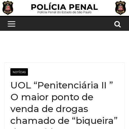
Pular
para
o
conteúdo
NOTÍCIAS
UOL “Penitenciária II ”
O maior ponto de
venda de drogas
chamado de “biqueira”