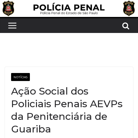
Pular
para
o
conteúdo
NOTÍCIAS
Ação Social dos
Policiais Penais AEVPs
da Penitenciária de
Guariba