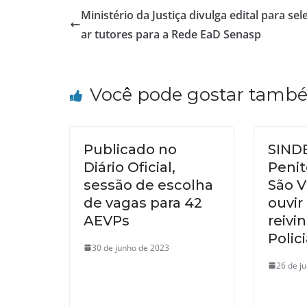
Ministério da Justiça divulga edital para sel
ar tutores para a Rede EaD Senasp
Você pode gostar tamb
Publicado no
SINDE
Diário Oficial,
Penit
sessão de escolha
São V
de vagas para 42
ouvir
AEVPs
reivi
Polic
30 de junho de 2023
26 de j