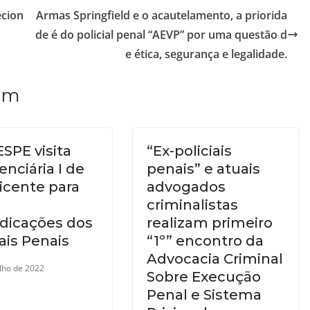
ecion
Armas Springfield e o acautelamento, a priorida
de é do policial penal “AEVP” por uma questão d
e ética, segurança e legalidade.
ém
SPE visita
“Ex-policiais
enciária I de
penais” e atuais
icente para
advogados
criminalistas
ndicações dos
realizam primeiro
iais Penais
“1º” encontro da
Advocacia Criminal
ulho de 2022
Sobre Execução
Penal e Sistema