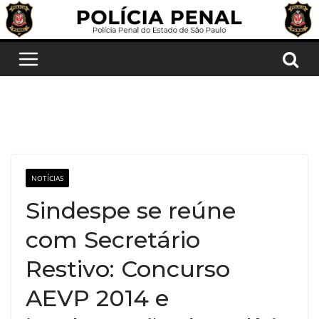
Pular
para
o
conteúdo
NOTÍCIAS
Sindespe se reúne
com Secretário
Restivo: Concurso
AEVP 2014 e