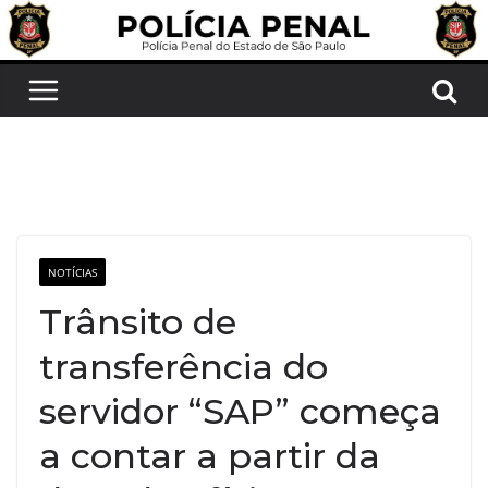
Pular
para
o
conteúdo
NOTÍCIAS
Trânsito de
transferência do
servidor “SAP” começa
a contar a partir da