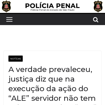
Pular
para
o
conteúdo
NOTÍCIAS
A verdade prevaleceu,
justiça diz que na
execução da ação do
“ALE” servidor não tem