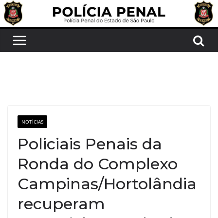
Pular
para
o
conteúdo
NOTÍCIAS
Policiais Penais da
Ronda do Complexo
Campinas/Hortolândia
recuperam