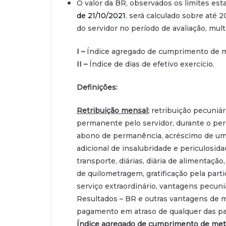
O valor da BR, observados os limites es
de
21/10/2021
,
será calculado sobre até 2
do servidor no período de avaliação, mult
I –
Índice agregado de cumprimento de me
II –
Índice de dias de efetivo exercício.
Definições:
Retribuição mensal:
retribuição pecuniá
permanente pelo servidor, durante o perí
abono de permanência, acréscimo de um ter
adicional de insalubridade e periculosidad
transporte, diárias, diária de alimentaçã
de quilometragem, gratificação pela part
serviço extraordinário, vantagens pecuniá
Resultados – BR e outras vantagens de 
pagamento em atraso de qualquer das pa
Índice agregado de cumprimento de met