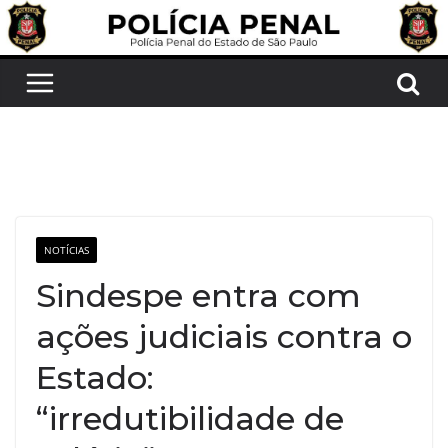
Pular
para
o
conteúdo
NOTÍCIAS
Sindespe entra com
ações judiciais contra o
Estado:
“irredutibilidade de