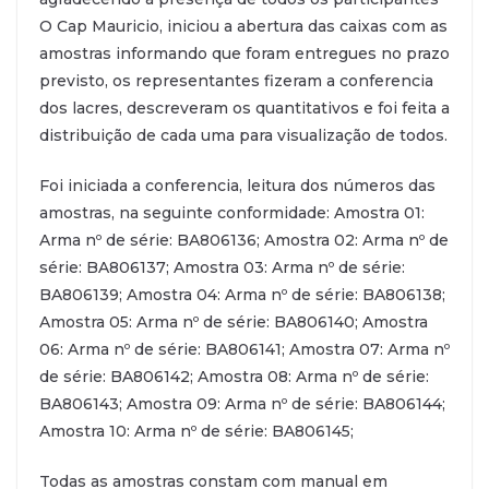
O Cap Mauricio, iniciou a abertura das caixas com as
amostras informando que foram entregues no prazo
previsto, os representantes fizeram a conferencia
dos lacres, descreveram os quantitativos e foi feita a
distribuição de cada uma para visualização de todos.
Foi iniciada a conferencia, leitura dos números das
amostras, na seguinte conformidade: Amostra 01:
Arma nº de série: BA806136; Amostra 02: Arma nº de
série: BA806137; Amostra 03: Arma nº de série:
BA806139; Amostra 04: Arma nº de série: BA806138;
Amostra 05: Arma nº de série: BA806140; Amostra
06: Arma nº de série: BA806141; Amostra 07: Arma nº
de série: BA806142; Amostra 08: Arma nº de série:
BA806143; Amostra 09: Arma nº de série: BA806144;
Amostra 10: Arma nº de série: BA806145;
Todas as amostras constam com manual em