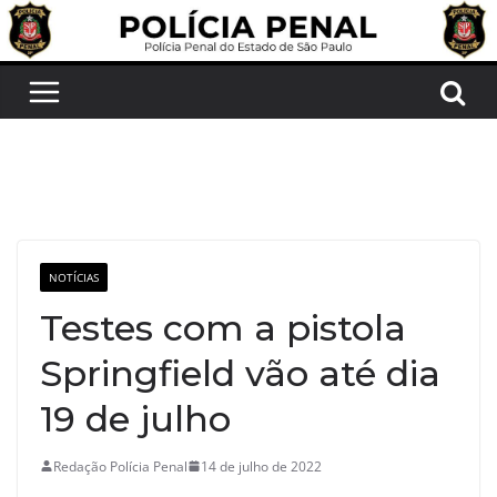
Pular
para
o
conteúdo
NOTÍCIAS
Testes com a pistola
Springfield vão até dia
19 de julho
Redação Polícia Penal
14 de julho de 2022